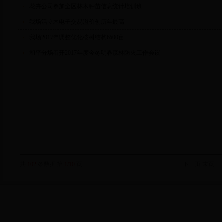
花卉公司参加全区林木种苗信息统计培训班
我场活立木电子交易溢价创历年最高
我场2017年调整优化桉树结构6500亩
和平分场召开2017年度今冬明春森林防火工作会议
共
102
条数据 第
1/10
页
下一页
末页