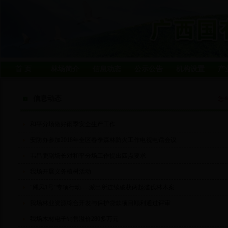
首 页
林场简介
信息动态
公示公告
机构设置
产
信息动态
您
和平分场做好雨季安全生产工作
安防办参加2018年全区春季森林防火工作电视电话会议
韦昌鹏副场长对和平分场工作提出四点要求
我场开展义务植树活动
“飓风1号”专项行动----派出所连续破获两起滥伐林木案
我场林业资源综合开发与保护贷款项目顺利通过评审
我场木材电子销售溢价280多万元