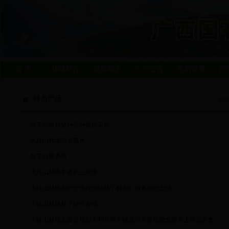
首 页
林场简介
信息动态
公示公告
机构设置
产
特色产品
您
林下办做好猪种品种选优工作
大桂山林场珍贵苗木
林下竹鼠养殖
大桂山林场丰收的三华李
大桂山林场东叶分场挂傍站林下种养公司养殖的土鸡
大桂山林场林下经济养殖
大桂山林场北娄分场职工利用得天独厚的水库优势发展水上网箱养鱼