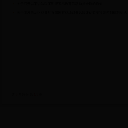
关于召开以案说法以案明纪警示教育活动动员会议的通知
关于印发自治区林业厅直属国有林场财务风险评估监测预警控制机制意见
共
9
条数据 第
1/1
页