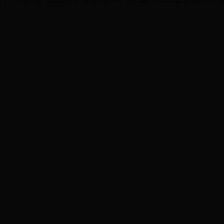
信息来源：365滚球盘进球数技巧管理员 | 责任编辑：365滚球盘进球数技巧管