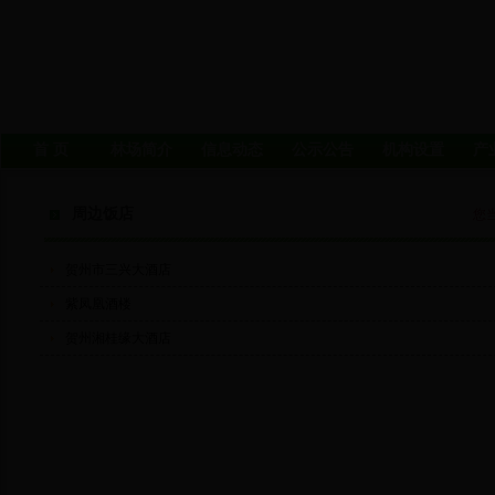
首 页
林场简介
信息动态
公示公告
机构设置
产
周边饭店
您
贺州市三兴大酒店
紫凤凰酒楼
贺州湘桂缘大酒店