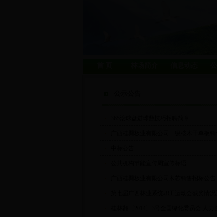
首 页
林场简介
信息动态
公
公示公告
365滚球盘进球数技巧招聘简章
广西桂巽板业有限公司一级桉木干单板销
中标公告
公共机构节能宣传周宣传标语
广西桂巽板业有限公司木芯销售招标公告
第七届广西林业系统职工运动会获奖情况
桂林翻〔2014〕3号全国绿化委员会 人力