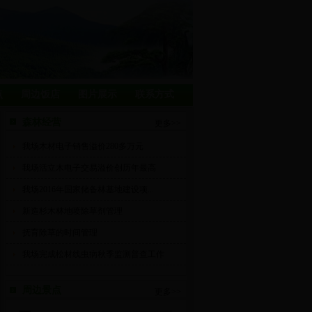
点
周边饭店
图片展示
联系方式
森林经营
更多>>
我场木材电子销售溢价280多万元
我场活立木电子交易溢价创历年最高
我场2016年国家储备林基地建设项...
新造杉木林地喷除草剂管理
抚育除草的时间管理
我场完成松材线虫病秋季监测普查工作
周边景点
更多>>