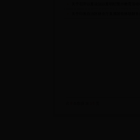
关于召开以案说法以案明纪警示教育活动
关于印发自治区林业厅直属国有林场财务
共
9
条数据 第
1/1
页