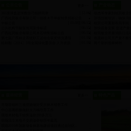
公示公告
产业动态
更多>>
[ 12-06]
365滚球盘进球数技巧招聘简章
杨杰等专家到桂巽板业
广西桂巽板业有限公司一级桉木干单板销售招标公告
加强技能培训，确保消
[ 05-08]
[ 09-17]
中标公告
桂巽公司重新布局车间
[ 06-15]
公共机构节能宣传周宣传标语
加快设备安装 促进产量
[ 06-15]
广西桂巽板业有限公司木芯销售招标公告
桂巽板业开展消防日活
[ 01-10]
第七届广西林业系统职工运动会获奖情况通报
都庞岭公司月产量不断
[ 01-10]
桂林翻〔2014〕3号全国绿化委员会 人力资源...
两个新的造林树种
森林经营
特色产品
更多>>
市场营销科三项措施做好受灾林木销售工作
中心苗圃积极做好火力楠培育工作
我场木材电子销售溢价280多万元
我场活立木电子交易溢价创历年最高
我场2016年国家储备林基地建设项目通过自治区...