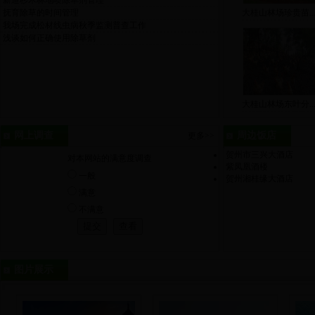
新造杉木林地喷除草剂管理
抚育除草的时间管理
大桂山林场珍贵苗..
我场完成松材线虫病秋季监测普查工作
浅谈如何正确使用除草剂
大桂山林场东叶分..
网上调查
周边饭店
更多>>
贺州市三兴大酒店
对本网站的满意度调查
紫凤凰酒楼
一般
贺州湘桂缘大酒店
满意
不满意
图片展示