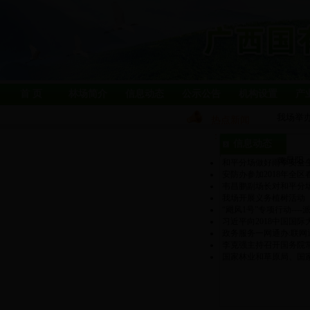
首 页
林场简介
信息动态
公示公告
机构设置
产
我场举办
热点新闻
：
大桂山
信息动态
黄显阳
和平分场做好雨季安全
安防办参加2018年全
韦昌鹏副场长对和平分
我场开展义务植树活动
“飓风1号”专项行动--
习近平向2018中国国
政务服务一网通办:联网
李克强主持召开国务院
国家林业和草原局、国